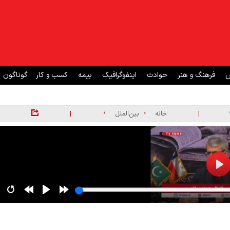
ش
فرهنگ و هنر
حوادث
اینفوگرافیک
بیمه
کسب و کار
گوناگون
|
|
خانه
بین‌الملل