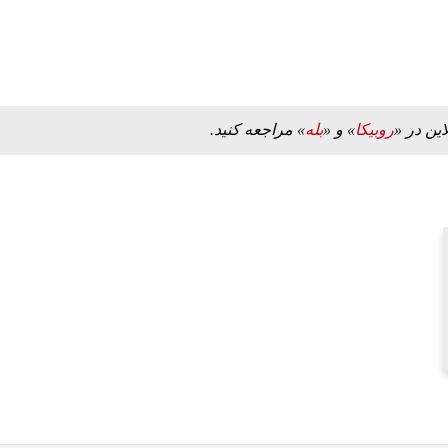
این در «
روبیکا
» و «
بله
» مراجعه کنید.