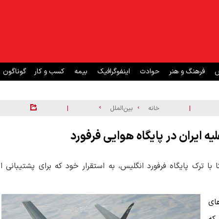
ش
فرهنگ و هنر
حوادث
اینفوگرافیک
بیمه
کسب و کار
گوناگون
|
|
خانه
بین‌الملل
کایی «وار زون» خبر داد: بمب‌افکن‌های بی-۵۲ آمریکا با ترک پایگاه فرفورد انگلیس، به استقرار خود که برای پشتیبانی ا
های