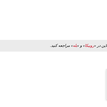
این در «
روبیکا
» و «
بله
» مراجعه کنید.