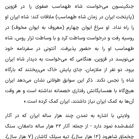
جنکینسون می‌خواست شاه طهماسب صفوی را در قزوین
(پایتخت ایران در زمان شاه طهماسب) ملاقات کند؛ شاه ایران او
را راه نداد. او سراغ ایوان چهارم (معروف به ایوان مخوف) در
روسیه رفت و درخواست وساطت کرد و با وساطت تزار روس، شاه
طهماسب او را به حضور پذیرفت. آنتونی در سفرنامه خود
می‌نویسد در قزوین، هنگامی که می‌خواست به دیدار شاه ایران
برود، دو نفر از ملازمان، جای پایش خاک می‌ریختند که بارگاه
شاه را نجس نکند. ذکر این سوابق طولانی نشان می‌دهد ایران
هیچ‌گاه با همسایگانش رفتاری خصمانه نداشته است و هر وقت
آن‌ها به کمک ایران نیاز داشتند، ایران کمک کرده است.»
ولایتی با اشاره به تمدن چند هزار ساله ایران که در آثار
کشف‌شده نمود دارد - از جمله: آثار ۲۲ هزار ساله دامغان، سنگ
چخماق شاهرود (۱۲ هزار سال)، تپه سیلک کاشان (۷ هزار سال)،