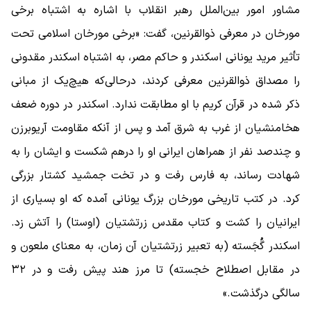
مشاور امور بین‌الملل رهبر انقلاب با اشاره به اشتباه برخی
مورخان در معرفی ذوالقرنین، گفت: «برخی مورخان اسلامی تحت
تأثیر مرید یونانی اسکندر و حاکم مصر، به اشتباه اسکندر مقدونی
را مصداق ذوالقرنین معرفی کردند، درحالی‌که هیچ‌یک از مبانی
ذکر شده در قرآن کریم با او مطابقت ندارد. اسکندر در دوره ضعف
هخامنشیان از غرب به شرق آمد و پس از آنکه مقاومت آریو‌برزن
و چندصد نفر از همراهان ایرانی او را درهم شکست و ایشان را به
شهادت رساند، به فارس رفت و در تخت جمشید کشتار بزرگی
کرد. در کتب تاریخی مورخان بزرگ یونانی آمده که او بسیاری از
ایرانیان را کشت و کتاب مقدس زرتشتیان (اوستا) را آتش زد.
اسکندر گُجَسته (به تعبیر زرتشتیان آن زمان، به معنای ملعون و
در مقابل اصطلاح خجسته) تا مرز هند پیش رفت و در ۳۲
سالگی درگذشت.»