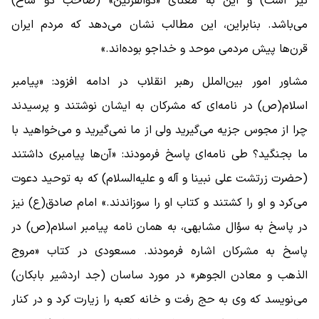
نیز است) و این به معنای «ذوالقرنین» (صاحب دو شاخ)
می‌باشد. بنابراین، این مطالب نشان می‌دهد که مردم ایران
قرن‌ها پیش مردمی موحد و خداجو بوده‌اند.»
مشاور امور بین‌الملل رهبر انقلاب در ادامه افزود: «پیامبر
اسلام(ص) در نامه‌ای که مشرکان به ایشان نوشتند و پرسیدند
چرا از مجوس جزیه می‌گیرید ولی از ما نمی‌گیرید و می‌خواهید با
ما بجنگید؟ طی نامه‌ای پاسخ فرمودند: «آن‌ها پیامبری داشتند
(حضرت زرتشت علی نبینا و آله و علیه‌السلام) که به توحید دعوت
می‌کرد و او را کشتند و کتاب او را سوزاندند.» امام صادق(ع) نیز
در پاسخ به سؤال مشابهی، به همان نامه پیامبر اسلام(ص) در
پاسخ به مشرکان اشاره فرمودند. مسعودی در کتاب «مروج
الذهب و معادن الجوهر» در مورد ساسان (جد اردشیر بابکان)
می‌نویسد که وی به حج رفت و خانه کعبه را زیارت کرد و در کنار