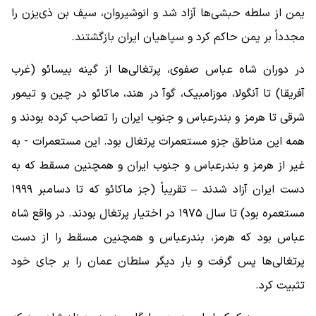
یمن از سلطه حبشی‌ها آزاد شد و انوشیروان، سیف بن ذی‌یزن را
مجدداً بر یمن حاکم کرد و سپاهیان ایران بازگشتند.
در دوران شاه عباس صفوی، پرتغالی‌ها از گینه بیسائو (غرب
آفریقا) تا آنگولا، موزامبیک، گوآ در هند، ماکائو در چین و تیمور
شرقی تا هرمز و بندرعباس و جنوب ایران را تصاحب کرده بودند و
همه این مناطق جزو مستعمرات پرتغال بود. این مستعمرات - به
غیر از هرمز و بندرعباس و جنوب ایران و همچنین مسقط که به
دست ایران آزاد شدند – تقریباً (جز ماکائو که تا دسامبر ۱۹۹۹
مستعمره بود) تا سال ۱۹۷۵ در اختیار پرتغال بودند. در واقع شاه
عباس بود که هرمز، بندرعباس و همچنین مسقط را از دست
پرتغالی‌ها پس گرفت و بار دیگر سلطان عمان را بر جای خود
تثبیت کرد.