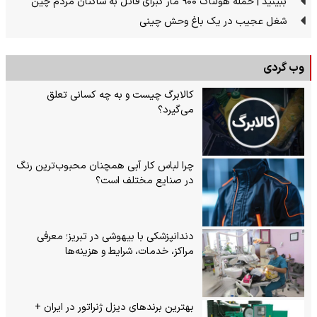
ببینید | حمله هولناک ۹۰۰ مار کبرای قاتل به ساکنان مردم چین
شغل عجیب در یک باغ وحش چینی
وب گردی
کالابرگ چیست و به چه کسانی تعلق
می‌گیرد؟
چرا لباس کار آبی همچنان محبوب‌ترین رنگ
در صنایع مختلف است؟
دندانپزشکی با بیهوشی در تبریز؛ معرفی
مراکز، خدمات، شرایط و هزینه‌ها
بهترین برندهای دیزل ژنراتور در ایران +