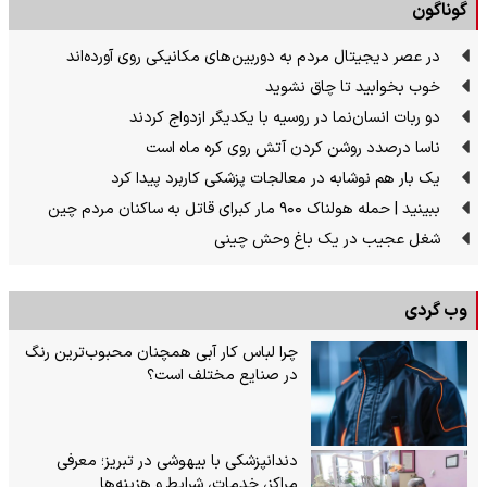
گوناگون
در عصر دیجیتال مردم به دوربین‌های مکانیکی روی آورده‌اند
خوب بخوابید تا چاق نشوید
دو ربات انسان‌نما در روسیه با یکدیگر ازدواج کردند
ناسا درصدد روشن کردن آتش روی کره ماه است
یک بار هم نوشابه در معالجات پزشکی کاربرد پیدا کرد
ببینید | حمله هولناک ۹۰۰ مار کبرای قاتل به ساکنان مردم چین
شغل عجیب در یک باغ وحش چینی
وب گردی
چرا لباس کار آبی همچنان محبوب‌ترین رنگ
در صنایع مختلف است؟
دندانپزشکی با بیهوشی در تبریز؛ معرفی
مراکز، خدمات، شرایط و هزینه‌ها