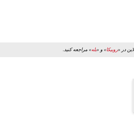
این در «
روبیکا
» و «
بله
» مراجعه کنید.