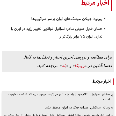
اخبار مرتبط
ببینید| جولان موشک‌های ایران بر سر اسرائیلی‌ها
افشای فایل صوتی ساعر: اسرائیل توانایی تغییر رژیم در ایران را
ندارد، ایران ۷۵ برابر بزرگ‌تر از…
برای مطالعه و بررسی آخرین اخبار و تحلیل‌ها به کانال
اعتمادآنلاین در «
روبیکا
» و «
بله
» مراجعه کنید.
اخبار مرتبط
مشاور اسراییل: نتانیاهو از پاسخ دادن می‌ترسد چون می‌داند شکست خورده
است
رسانه اسرائیلی: اهداف جنگ در ایران محقق نشد
اسرائیل هیوم: رئیس ستاد ارتش اسرائیل «اول آوریل» را به عنوان تاریخ احتمالی