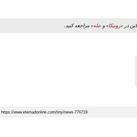
این در «
روبیکا
» و «
بله
» مراجعه کنید.