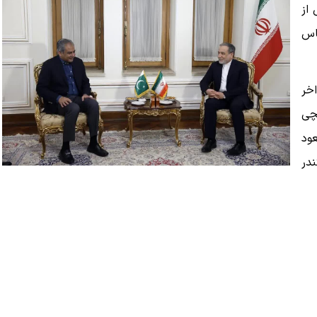
 از
اس
خر
قچی
ود
در