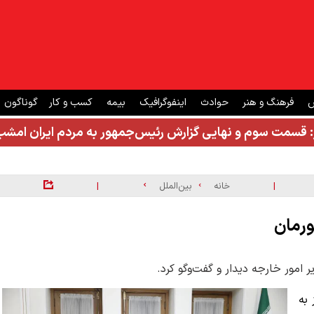
ش
فرهنگ و هنر
حوادث
اینفوگرافیک
بیمه
کسب و کار
گوناگون
: قسمت سوم و نهایی گزارش رئیس‌جمهور به مردم ایران ام
|
|
خانه
بین‌الملل
ورمان
مور خارجه دیدار و گفت‌وگو کرد.
به