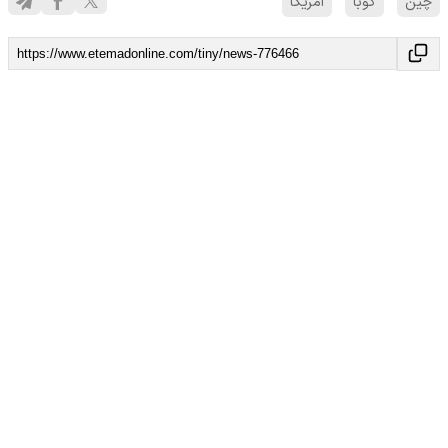
چین
کوبا
آمریکا