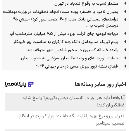
هشدار نسبت به وقوع تندباد در تهران
بمباران لامرد با «فسفر» بوده است/ انجام تحقیقات در وزارت بهداشت
درآمدهای عملیاتی بانک ملت از 160 همت عبور کرد/ جهش 95
درصدی نسبت به…
دریاچه ارومیه جان گرفت؛ ورود بیش از ۴.۵ میلیارد مترمکعب آب
پیام تبریک مدیرعامل بانک رفاه کارگران به مناسبت روز خبرنگار
راننده ۸ ساله کامیون در محور شاهین شهر متوقف شد
حملات توپخانه‌ای و رخنه نظامیان اسرائیلی به جنوب لبنان
افشای نقشه ترور لیونل مسی در جام جهانی 2026