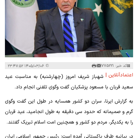
کد خبر: 775221
۱۴۰۵/۰۳/۰۶ ۲۳:۴۷:۵۲
اعتمادآنلاین |
شهباز شریف امروز (چهارشنبه) به مناسبت عید
سعید قربان با مسعود پزشکیان گفت وگوی تلفنی انجام داد.‌
به گزارش ایرنا، سران دو کشور همسایه در طول این گفت‌ وگوی
گرم و صمیمانه که حدود سی دقیقه به طول انجامید، عید قربان
را به یکدیگر، مردم دو کشور و همچنین امت اسلام‌ تبریک گفتند.
در بیانیه طرف پاکستانی آمده است: رئیس جمهور اسلامی ایران