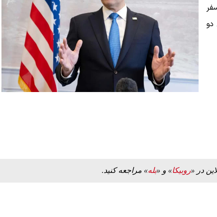
فر
 دو
این در «
روبیکا
» و «
بله
» مراجعه کنید.