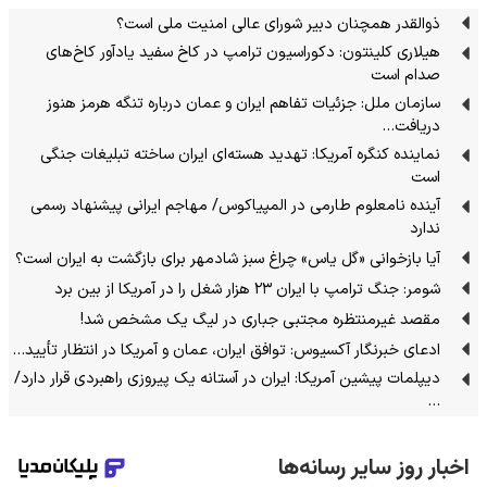
ذوالقدر همچنان دبیر شورای ‌عالی امنیت ملی است؟
هیلاری کلینتون: دکوراسیون ترامپ در کاخ سفید یادآور کاخ‌های
صدام است
سازمان ملل: جزئیات تفاهم ایران و عمان درباره تنگه هرمز هنوز
دریافت…
نماینده کنگره آمریکا: تهدید هسته‌ای ایران ساخته تبلیغات جنگی
است
آینده نامعلوم طارمی در المپیاکوس/ مهاجم ایرانی پیشنهاد رسمی
ندارد
آیا بازخوانی «گل یاس» چراغ سبز شادمهر برای بازگشت به ایران است؟
شومر: جنگ ترامپ با ایران ۲۳ هزار شغل را در آمریکا از بین برد
مقصد غیرمنتظره مجتبی جباری در لیگ یک مشخص شد!
ادعای خبرنگار آکسیوس: توافق ایران، عمان و آمریکا در انتظار تأیید…
دیپلمات پیشین آمریکا: ایران در آستانه یک پیروزی راهبردی قرار دارد/
…