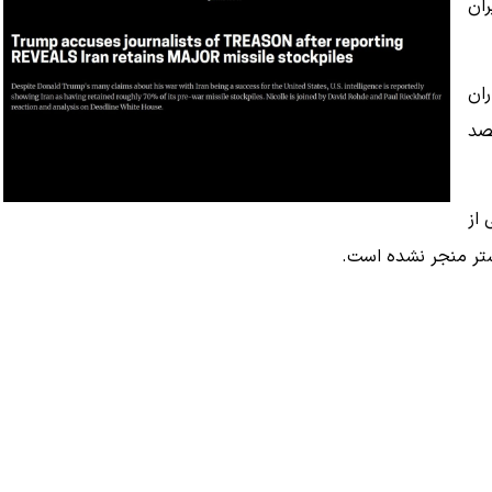
ران
ان
قصد
 از
شتر منجر نشده است.