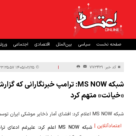
صفحه نخست
سیاسی
بین‌الملل
اقتصادی
اجتماعی
ورز
|
کد خبر: 773431
۱۴۰۵/۰۲/۲۵ ۲۳:۳۵:۵۷
شبکه MS NOW: ترامپ خبرنگارانی 
«خیانت» متهم کرد
شبکه MS NOW اعلام کرد: افشای آمار ذخایر موشکی ایران توسط خبرنگاران خشم ترامپ را برانگیخته است و آنها را «خائن» نامید.
اعتمادآنلاین |
شبکه MS NOW اعلم کرد: علیرغم ادعای ت