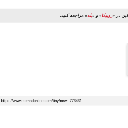
این در «
روبیکا
» و «
بله
» مراجعه کنید.