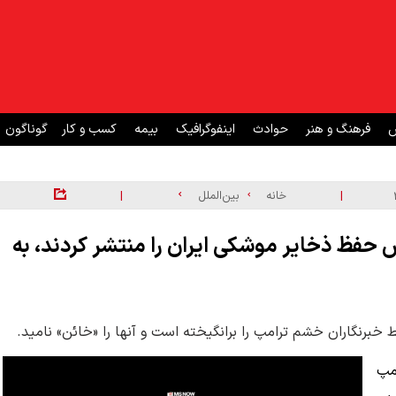
ش
فرهنگ و هنر
حوادث
اینفوگرافیک
بیمه
کسب و کار
گوناگون
|
|
خانه
بین‌الملل
که گزارش حفظ ذخایر موشکی ایران را منتشر کردند، به
رامپ