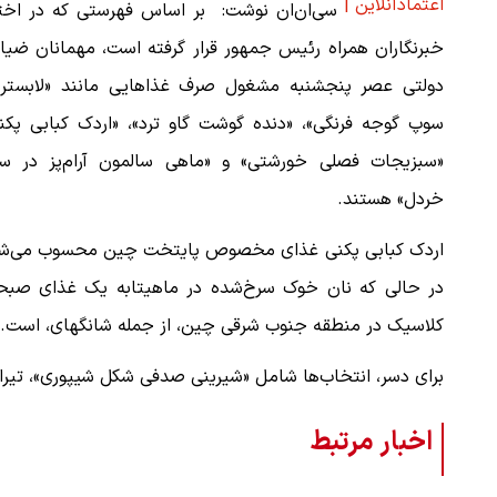
اعتمادآنلاین |
سی‌ان‌ان نوشت: بر اساس فهرستی که در اختی
خبرنگاران همراه رئیس جمهور قرار گرفته است، مهمانان ضیا
دولتی عصر پنجشنبه مشغول صرف غذاهایی مانند «لابستر 
سوپ گوجه فرنگی»، «دنده گوشت گاو ترد»، «اردک کبابی پکنی
«سبزیجات فصلی خورشتی» و «ماهی سالمون آرام‌پز در 
خردل» هستند.
اردک کبابی پکنی غذای مخصوص پایتخت چین محسوب می‌شو
در حالی که نان خوک سرخ‌شده در ماهیتابه یک غذای صبحا
کلاسیک در منطقه جنوب شرقی چین، از جمله شانگهای، است.
برای دسر، انتخاب‌ها شامل «شیرینی صدفی شکل شیپوری»، تیرام
اخبار مرتبط