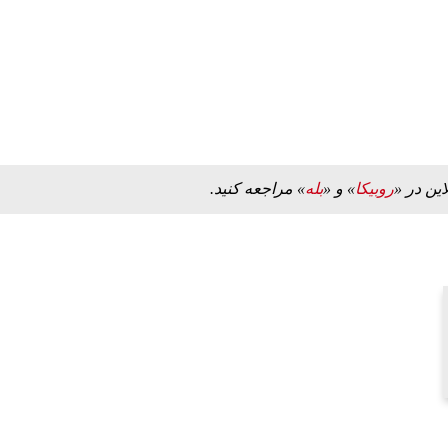
این در «
روبیکا
» و «
بله
» مراجعه کنید.