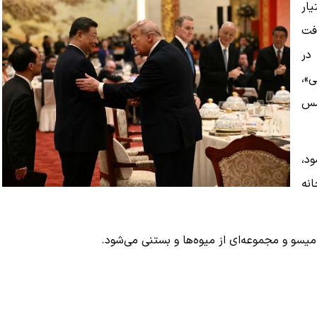
ار
فت
در
»،
سس
د،
نه
یسو و مجموعه‌ای از میوه‌ها و بستنی می‌شود.