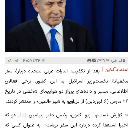
کد خبر: 773246
۱۴۰۵/۰۲/۲۴ ۰۸:۲۰:۱۲
اعتمادآنلاین |
بعد از تکذیبیه امارات عربی متحده دربارۀ سفر
مخفیانۀ نخست‌وزیر اسرائیل به این کشور، برخی فعالان
اطلاعاتی، مسیر و داده‌های پرواز دو هواپیمای شخصی در تاریخ
۲۶ مارس (۶ فروردین) از تل‌آویو به شهر «العین» را منتشر کردند.
به گزارش تسنیم، زیو آگمون، رئیس دفتر بنیامین نتانیاهو که
اخیرا استعفا کرده درباره این سفر نوشت: به عنوان کسی که