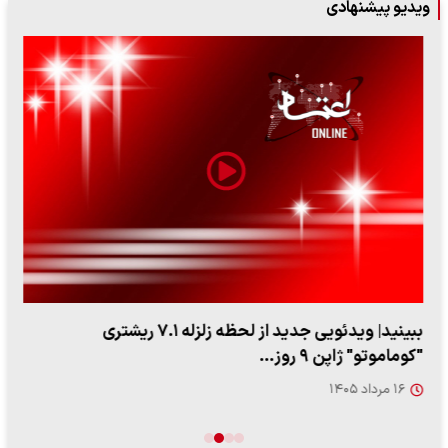
ویدیو پیشنهادی
ببینید| ویدئویی جدید از لحظه زلزله ۷.۱ ریشتری
"کوماموتو" ژاپن ۹ روز…
۱۶ مرداد ۱۴۰۵