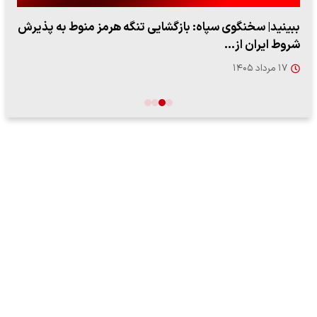
ببینید| ویدئویی جدید از لحظه زلزله ۷.۱ ریشتری
"کوماموتو" ژاپن ۹ روز…
۱۶ مرداد ۱۴۰۵