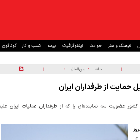
ش
فرهنگ و هنر
حوادث
اینفوگرافیک
بیمه
کسب و کار
گوناگون
|
|
خانه
بین‌الملل
ن کشور عضویت سه نماینده‌ای را که از طرفداران عملیات ایران علیه
روز