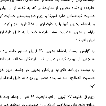
نوشتند، پس از گذشت یک هفته از انتقادهای «حمد بن عیسی 
خلیفه» پادشاه بحرین از نمایندگانی که به گفته او از ایران
عملیات کوبنده‌اش علیه آمریکا و رژیم صهیونیستی حمایت کر
و پادشاه بحرین آنها را به طرفداری از «خائنان» متهم کرد، ام
پارلمان بحرین عضویت سه نماینده خود را به دلیل طرفداری 
ایران لغو کرد.
به گزارش ایسنا، پادشاه بحرین ۳۰
همچنین او تهدید کرد در صورتی که نمایندگان مخالف لغو تابعیت
به نوشته روزنامه «الایام»، پارلمان بحرین در جلسه امروز
«ممدوح الصالح»، سه نماینده عضو این نهاد به دلیل انتقاد از
کرد.
رژیم آل خلیفه ۲۷ آوریل از لغ
منافع طرف‌های متخاصم آمریکایی - صهیونی در منطقه خبر دا