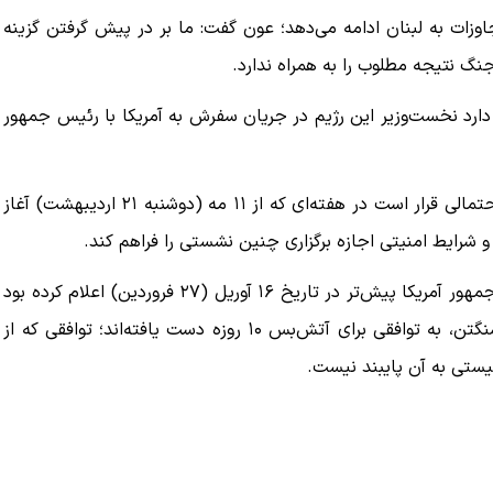
اوزات به لبنان ادامه می‌دهد؛ عون گفت: ما بر در پیش گرفتن گزینه
جنگ نتیجه مطلوب را به همراه ندارد.
دارد نخست‌وزیر این رژیم در جریان سفرش به آمریکا با رئیس جمهور
بر اساس گزارش شبکه صهیونیستی «آی ۲۴ نیوز»، این دیدار احتمالی قرار است در هفته‌ای که از ۱۱ مه (دوشنبه ۲۱ اردیبهشت) آغاز
 و شرایط امنیتی اجازه برگزاری چنین نشستی را فراهم کند.
این تحولات در حالی مطرح می‌شود که «دونالد ترامپ» رئیس جمهور آمریکا پیش‌تر در تاریخ ۱۶ آوریل (۲۷ فروردین) اعلام کرده بود
که لبنان و رژیم صهیونیستی پس از مذاکرات مستقیم در واشنگتن، به توافقی برای آتش‌بس ۱۰ روزه دست یافته‌اند؛ توافقی که از