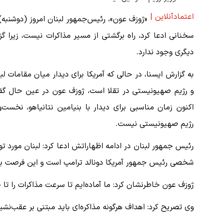
اعتمادآنلاین |
«ژوزف عون»، رئیس‌جمهور لبنان امروز (دوشنبه)
سخنانی ادعا کرد، راه برگشتی از مسیر مذاکرات نیست، زیرا گز
دیگری وجود ندارد.
به گزارش ایسنا، در حالی که آمریکا برای دیدار میان مقامات لب
و رژیم صهیونیستی در تقلا است، ژوزف عون در عین حال گف
اکنون زمان مناسبی برای دیدار با بنیامین نتانیاهو، نخست‌و
رژیم صهیونیستی نیست.
رئیس جمهور لبنان در ادامه اظهاراتش ادعا کرد: لبنان مورد ت
شخصی رئیس جمهور آمریکا دونالد ترامپ است و این فرصت بزرگ
ژوزف عون خاطرنشان کرد: ما آماده‌ایم تا سرعت مذاکرات را تا 
وی تصریح کرد: اهداف هرگونه مذاکره‌ای باید مبتنی بر عقب‌نشی