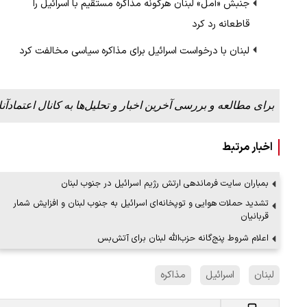
جنبش «أمل» لبنان هرگونه مذاکره مستقیم با اسرائیل را
قاطعانه رد کرد
لبنان با درخواست اسرائیل برای مذاکره سیاسی مخالفت کرد
ببینید| لحظه بمباران خیابان فردوسی در جنگ ۴۰
"کوماموتو" ژاپن ۹ روز…
برای مطالعه و بررسی آخرین اخبار و تحلیل‌ها به کانال اعتمادآنل
۱۶ مرداد ۱۴۰۵
اخبار مرتبط
بمباران سایت فرماندهی ارتش رژیم اسرائیل در جنوب لبنان
تشدید حملات هوایی و توپخانه‌ای اسرائیل به جنوب لبنان و افزایش شمار
قربانیان
اعلام شروط پنج‌گانه حزب‌الله لبنان برای آتش‌بس
لبنان
اسرائیل
مذاکره