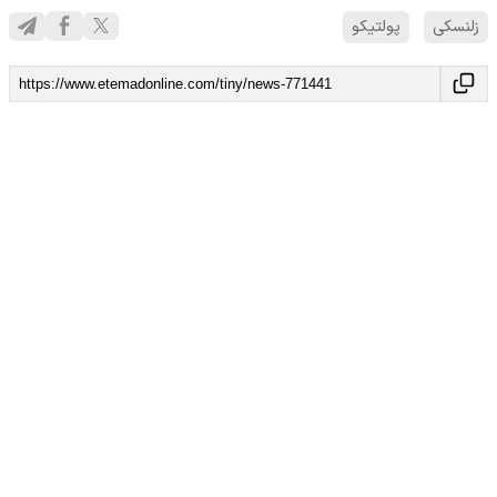
زلنسکی
پولتیکو