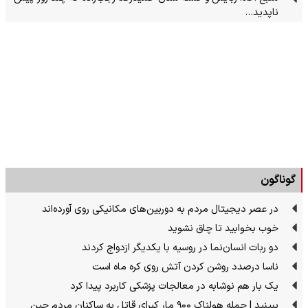
ناپدید…
گوناگون
در عصر دیجیتال مردم به دوربین‌های مکانیکی روی آورده‌اند
خوب بخوابید تا چاق نشوید
دو ربات انسان‌نما در روسیه با یکدیگر ازدواج کردند
ناسا درصدد روشن کردن آتش روی کره ماه است
یک بار هم نوشابه در معالجات پزشکی کاربرد پیدا کرد
ببینید | حمله هولناک ۹۰۰ مار کبرای قاتل به ساکنان مردم چین