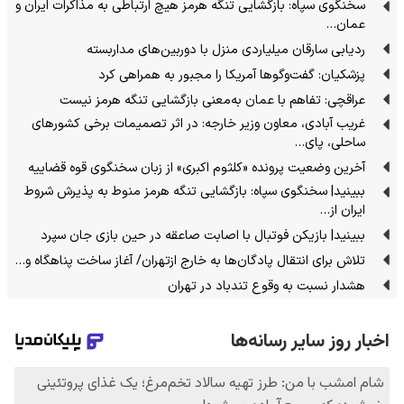
سخنگوی سپاه: بازگشایی تنگه هرمز هیچ ارتباطی به مذاکرات ایران و
عمان…
ردیابی سارقان میلیاردی منزل با دوربین‌های مداربسته
پزشکیان: گفت‌وگوها آمریکا را مجبور به همراهی کرد
عراقچی: تفاهم با عمان به‌معنی بازگشایی تنگه هرمز نیست
غریب آبادی، معاون وزیر خارجه: در اثر تصمیمات برخی کشورهای
ساحلی، پای…
آخرین وضعیت پرونده «کلثوم اکبری» از زبان سخنگوی قوه قضاییه
ببینید| سخنگوی سپاه: بازگشایی تنگه هرمز منوط به پذیرش شروط
ایران از…
ببینید| بازیکن فوتبال با اصابت صاعقه در حین بازی جان سپرد
تلاش برای انتقال پادگان‌ها به خارج ازتهران/ آغاز ساخت پناهگاه و…
هشدار نسبت به وقوع تندباد در تهران