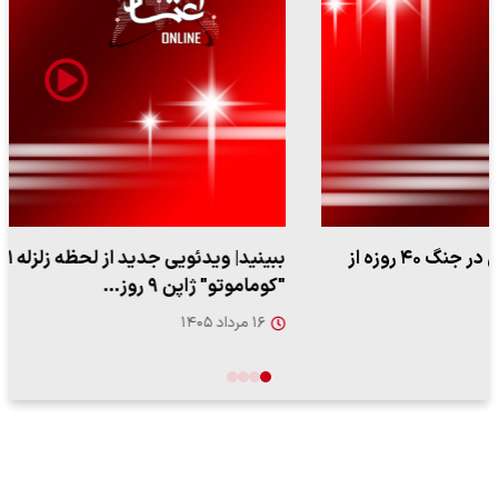
ببینید| ویدئویی جدید از لحظه زلزله ۷.۱ ریشتری
"کوماموتو" ژاپن ۹ روز…
۱۶ مرداد ۱۴۰۵