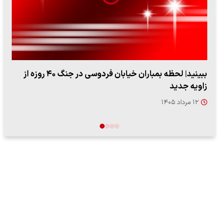
ببینید| ویدئویی جدید از لحظه زلزله ۷.۱ ریشتری
"کوماموتو" ژاپن ۹ روز…
۱۶ مرداد ۱۴۰۵