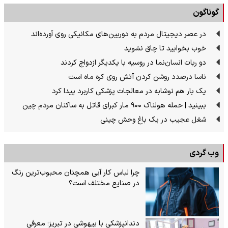
گوناگون
در عصر دیجیتال مردم به دوربین‌های مکانیکی روی آورده‌اند
خوب بخوابید تا چاق نشوید
دو ربات انسان‌نما در روسیه با یکدیگر ازدواج کردند
ناسا درصدد روشن کردن آتش روی کره ماه است
یک بار هم نوشابه در معالجات پزشکی کاربرد پیدا کرد
ببینید | حمله هولناک ۹۰۰ مار کبرای قاتل به ساکنان مردم چین
شغل عجیب در یک باغ وحش چینی
وب گردی
چرا لباس کار آبی همچنان محبوب‌ترین رنگ
در صنایع مختلف است؟
دندانپزشکی با بیهوشی در تبریز؛ معرفی