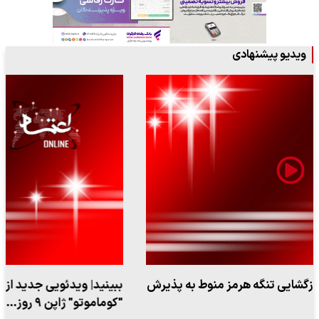
ویدیو پیشنهادی
ببینید| ویدئویی جدید از لحظه زلزله ۷.۱ ریشتری
"کوماموتو" ژاپن ۹ روز…