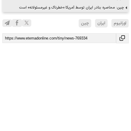
چین: محاصره بنادر ایران توسط آمریکا «خطرناک و غیرمسئولانه» است
اورانیوم
ایران
چین