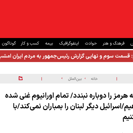
ش
فرهنگ و هنر
حوادث
اینفوگرافیک
بیمه
کسب و کار
گوناگون
: قسمت سوم و نهایی گزارش رئیس‌جمهور به مردم ایران ام
|
|
خانه
بین‌الملل
هرمز را دوباره نبندد/ تمام اورانیوم غنی شده
م/اسرائیل دیگر لبنان را بمباران نمی‌کند/با
نیم