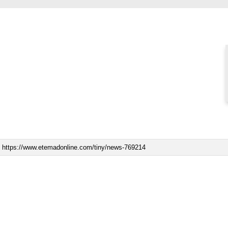
ببینید| ویدئویی جدید از لحظه زلزله ۷.۱ ریشتری
ببینید| روایت رئیس جمهور از لحظه حمله به بیت
رهبری
۱۴ مرداد ۱۴۰۵