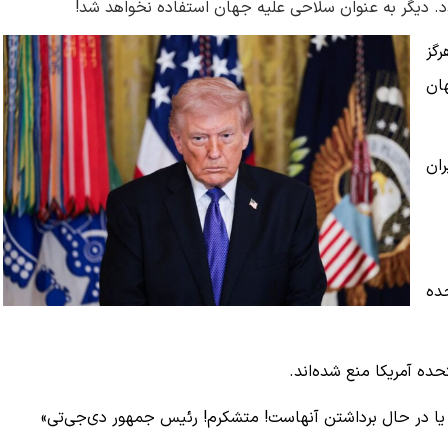
ندد. دیگر به عنوان سلاحی علیه جهان استفاده نخواهد شد!
رگز
ان
ران
حده
حده آمریکا منع شده‌اند.
ته یا در حال برداشتن آنهاست! متشکرم! رئیس جمهور دی‌جی‌تی»