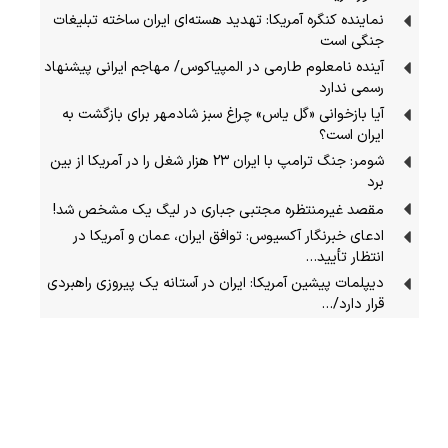
نماینده کنگره آمریکا: تهدید هسته‌ای ایران ساخته تبلیغات
جنگی است
آینده نامعلوم طارمی در المپیاکوس/ مهاجم ایرانی پیشنهاد
رسمی ندارد
آیا بازخوانی «گل یاس» چراغ سبز شادمهر برای بازگشت به
ایران است؟
شومر: جنگ ترامپ با ایران ۲۳ هزار شغل را در آمریکا از بین
برد
مقصد غیرمنتظره مجتبی جباری در لیگ یک مشخص شد!
ادعای خبرنگار آکسیوس: توافق ایران، عمان و آمریکا در
انتظار تأیید…
دیپلمات پیشین آمریکا: ایران در آستانه یک پیروزی راهبردی
قرار دارد/…