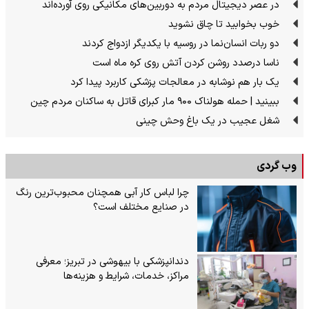
در عصر دیجیتال مردم به دوربین‌های مکانیکی روی آورده‌اند
خوب بخوابید تا چاق نشوید
دو ربات انسان‌نما در روسیه با یکدیگر ازدواج کردند
ناسا درصدد روشن کردن آتش روی کره ماه است
یک بار هم نوشابه در معالجات پزشکی کاربرد پیدا کرد
ببینید | حمله هولناک ۹۰۰ مار کبرای قاتل به ساکنان مردم چین
شغل عجیب در یک باغ وحش چینی
وب گردی
چرا لباس کار آبی همچنان محبوب‌ترین رنگ
در صنایع مختلف است؟
دندانپزشکی با بیهوشی در تبریز؛ معرفی
مراکز، خدمات، شرایط و هزینه‌ها