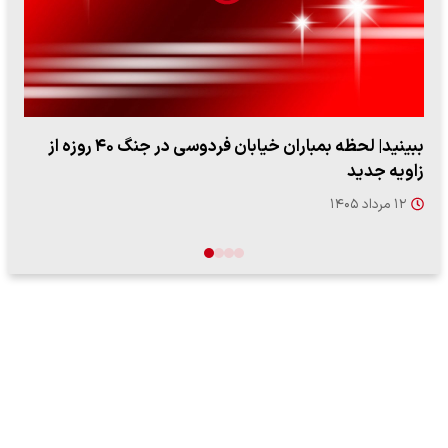
ببینید| ویدئویی جدید از لحظه زلزله ۷.۱ ریشتری
"کوماموتو" ژاپن ۹ روز…
۱۶ مرداد ۱۴۰۵