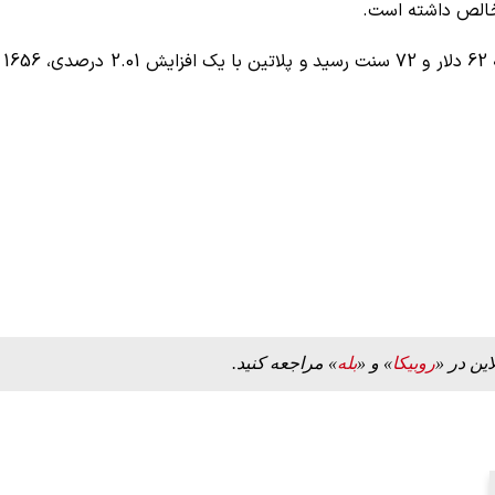
در بازار سایر فلزات گرانبها، قیمت نقره با 2.71 درصد افزایش به 62 دلار و 72 سنت رسید و پلاتین با یک افزایش 2.01 درصدی، 1656
ه به بیت
پزشکیان: از حد و حدود خودمان دفاع می‌کنیم، اما
به‌دنبال گسترش جنگ نیس…
۱۳ مرداد ۱۴۰۵
این در «
روبیکا
» و «
بله
» مراجعه کنید.