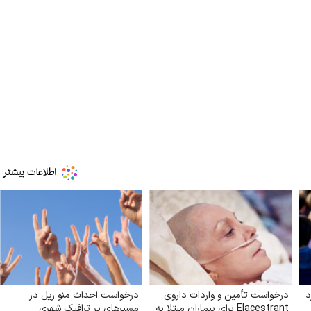
د
درخواست تأمین و واردات داروی
درخواست احداث منو ریل در
Elacestrant برای بیماران مبتلا به
مسیرهای پر ترافیک شهری