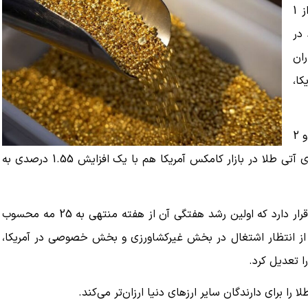
به گزارش تسنیم به نقل از رویترز، طلا در روز جمعه بیش از 1
در
ران
ا،
قیمت هر اونس طلا امروز با 1.30 درصد افزایش به 4176 دلار و 2
سنت رسید، یعنی بالاترین سطح از 23 ژوئن. قیمت قراردادهای آتی طلا در بازار کامکس آمریکا هم با یک افزایش 1.55 درصدی به
طلا در مسیر ثبت افزایش 2.3 درصدی طی یک هفته گذشته قرار دارد که اولین رشد هفتگی آن از هفته منتهی به 25 مه محسوب
 از انتظار اشتغال در بخش غیرکشاورزی و بخش خصوصی در آمریکا،
را تعدیل کرد.
را برای دارندگان سایر ارزهای دنیا ارزان‌تر می‌کند.