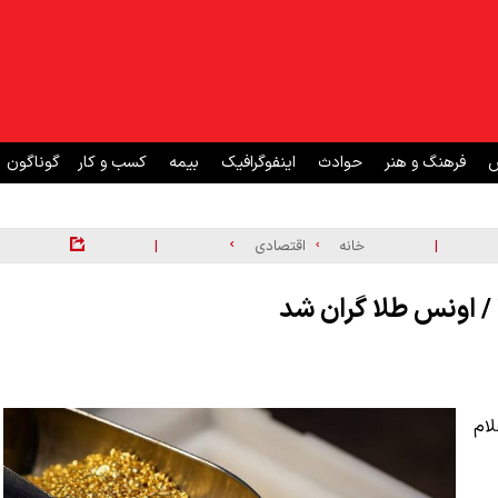
ش
فرهنگ و هنر
حوادث
اینفوگرافیک
بیمه
کسب و کار
گوناگون
|
|
خانه
اقتصادی
وز جمعه ۱۲ تیر ۱۴۰۵ اعلام