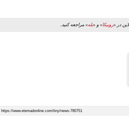
این در «
روبیکا
» و «
بله
» مراجعه کنید.