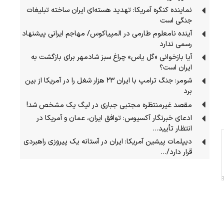
نماینده کنگره آمریکا: تهدید هسته‌ای ایران ساخته تبلیغات
جنگی است
آینده نامعلوم طارمی در المپیاکوس/ مهاجم ایرانی پیشنهاد
رسمی ندارد
آیا بازخوانی «گل یاس» چراغ سبز شادمهر برای بازگشت به
ایران است؟
شومر: جنگ ترامپ با ایران ۲۳ هزار شغل را در آمریکا از بین
برد
مقصد غیرمنتظره مجتبی جباری در لیگ یک مشخص شد!
ادعای خبرنگار آکسیوس: توافق ایران، عمان و آمریکا در
انتظار تأیید…
دیپلمات پیشین آمریکا: ایران در آستانه یک پیروزی راهبردی
قرار دارد/…