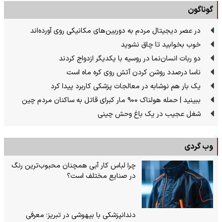
گوناگون
در عصر دیجیتال مردم به دوربین‌های مکانیکی روی آورده‌اند
خوب بخوابید تا چاق نشوید
دو ربات انسان‌نما در روسیه با یکدیگر ازدواج کردند
ناسا درصدد روشن کردن آتش روی کره ماه است
یک بار هم نوشابه در معالجات پزشکی کاربرد پیدا کرد
ببینید | حمله هولناک ۹۰۰ مار کبرای قاتل به ساکنان مردم چین
شغل عجیب در یک باغ وحش چینی
وب گردی
چرا لباس کار آبی همچنان محبوب‌ترین رنگ
در صنایع مختلف است؟
دندانپزشکی با بیهوشی در تبریز؛ معرفی