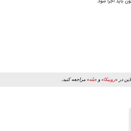
ن باید اجرا شود.
این در «
روبیکا
» و «
بله
» مراجعه کنید.