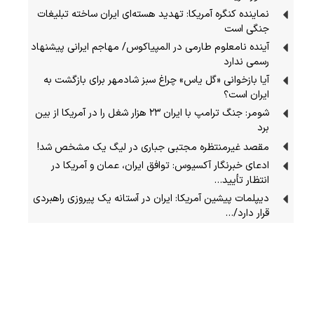
نماینده کنگره آمریکا: تهدید هسته‌ای ایران ساخته تبلیغات
جنگی است
آینده نامعلوم طارمی در المپیاکوس/ مهاجم ایرانی پیشنهاد
رسمی ندارد
آیا بازخوانی «گل یاس» چراغ سبز شادمهر برای بازگشت به
ایران است؟
شومر: جنگ ترامپ با ایران ۲۳ هزار شغل را در آمریکا از بین
برد
مقصد غیرمنتظره مجتبی جباری در لیگ یک مشخص شد!
ادعای خبرنگار آکسیوس: توافق ایران، عمان و آمریکا در
انتظار تأیید…
دیپلمات پیشین آمریکا: ایران در آستانه یک پیروزی راهبردی
قرار دارد/…