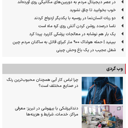
در عصر دیجیتال مردم به دوربین‌های مکانیکی روی آورده‌اند
خوب بخوابید تا چاق نشوید
دو ربات انسان‌نما در روسیه با یکدیگر ازدواج کردند
ناسا درصدد روشن کردن آتش روی کره ماه است
یک بار هم نوشابه در معالجات پزشکی کاربرد پیدا کرد
ببینید | حمله هولناک ۹۰۰ مار کبرای قاتل به ساکنان مردم چین
شغل عجیب در یک باغ وحش چینی
وب گردی
چرا لباس کار آبی همچنان محبوب‌ترین رنگ
در صنایع مختلف است؟
دندانپزشکی با بیهوشی در تبریز؛ معرفی
مراکز، خدمات، شرایط و هزینه‌ها