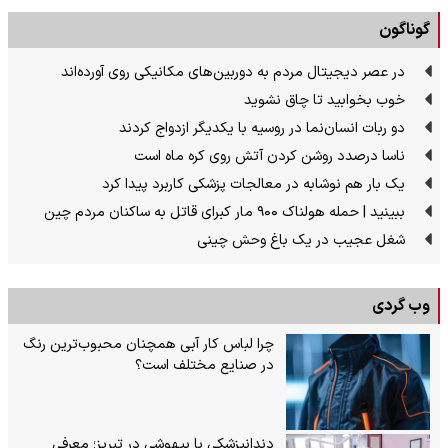
گوناگون
در عصر دیجیتال مردم به دوربین‌های مکانیکی روی آورده‌اند
خوب بخوابید تا چاق نشوید
دو ربات انسان‌نما در روسیه با یکدیگر ازدواج کردند
ناسا درصدد روشن کردن آتش روی کره ماه است
یک بار هم نوشابه در معالجات پزشکی کاربرد پیدا کرد
ببینید | حمله هولناک ۹۰۰ مار کبرای قاتل به ساکنان مردم چین
شغل عجیب در یک باغ وحش چینی
وب گردی
چرا لباس کار آبی همچنان محبوب‌ترین رنگ
در صنایع مختلف است؟
دندانپزشکی با بیهوشی در تبریز؛ معرفی