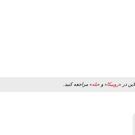
این در «
روبیکا
» و «
بله
» مراجعه کنید.