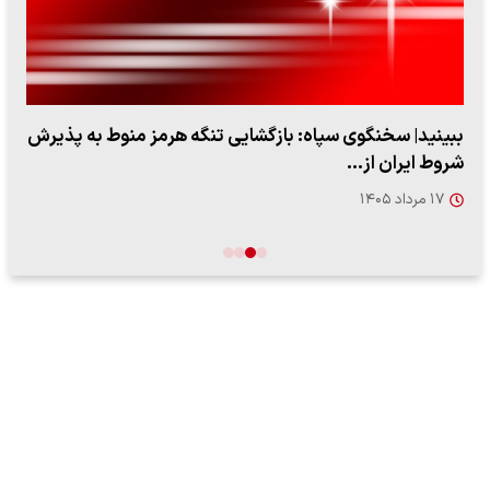
ببینید| ویدئویی جدید از لحظه زلزله ۷.۱ ریشتری
"کوماموتو" ژاپن ۹ روز…
۱۶ مرداد ۱۴۰۵