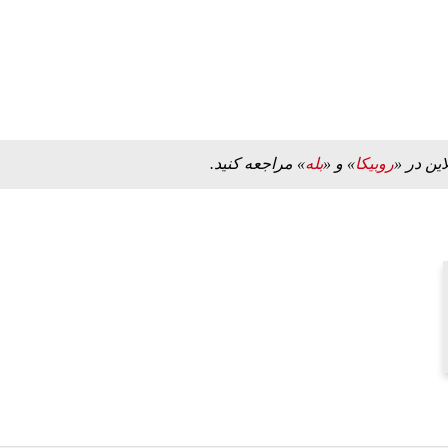
این در «
روبیکا
» و «
بله
» مراجعه کنید.