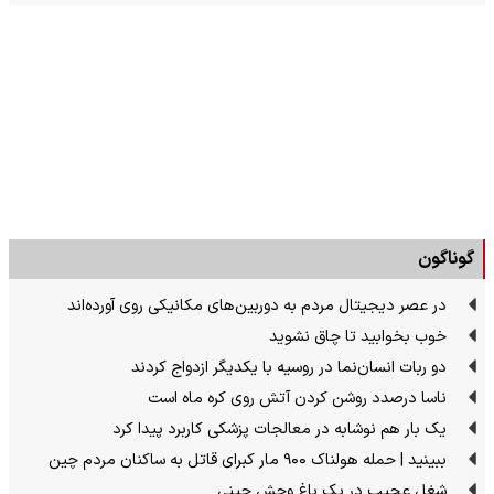
گوناگون
در عصر دیجیتال مردم به دوربین‌های مکانیکی روی آورده‌اند
خوب بخوابید تا چاق نشوید
دو ربات انسان‌نما در روسیه با یکدیگر ازدواج کردند
ناسا درصدد روشن کردن آتش روی کره ماه است
یک بار هم نوشابه در معالجات پزشکی کاربرد پیدا کرد
ببینید | حمله هولناک ۹۰۰ مار کبرای قاتل به ساکنان مردم چین
شغل عجیب در یک باغ وحش چینی