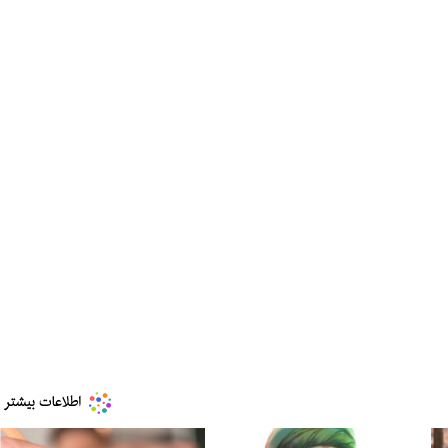
ببینید| ویدئویی جدید از لحظه زلزله ۷.۱ ریشتری
ببینید| روایت رئیس جمهور از لحظه حمله به بیت
رهبری
۱۴ مرداد ۱۴۰۵