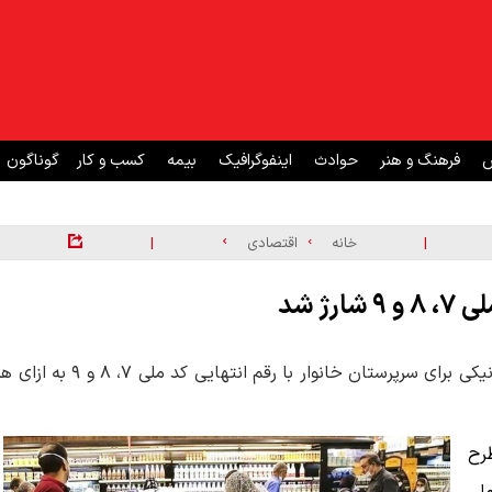
ش
فرهنگ و هنر
حوادث
اینفوگرافیک
بیمه
کسب و کار
گوناگون
|
|
خانه
اقتصادی
ژ شد
امروز دوشنبه ۲۵ خرداد ۱۴۰۵ مرحله یازدهم طرح کالابرگ الکترونیکی برای سرپرستان خانوار با رقم انتهایی کد ملی ۷، ۸ و ۹ به
دهم طرح