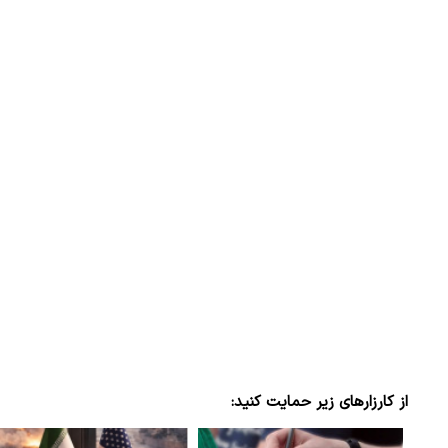
ببینید| لحظه بمباران خیابان فردوسی در جنگ ۴۰
"کوماموتو" ژاپن ۹ روز…
۱۶ مرداد ۱۴۰۵
از کارزارهای زیر حمایت کنید: