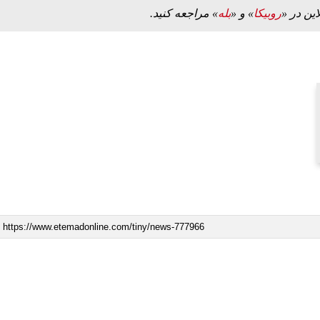
این در «
روبیکا
» و «
بله
» مراجعه کنید.