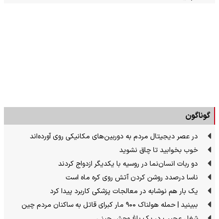
گوناگون
در عصر دیجیتال مردم به دوربین‌های مکانیکی روی آورده‌اند
خوب بخوابید تا چاق نشوید
دو ربات انسان‌نما در روسیه با یکدیگر ازدواج کردند
ناسا درصدد روشن کردن آتش روی کره ماه است
یک بار هم نوشابه در معالجات پزشکی کاربرد پیدا کرد
ببینید | حمله هولناک ۹۰۰ مار کبرای قاتل به ساکنان مردم چین
شغل عجیب در یک باغ وحش چینی