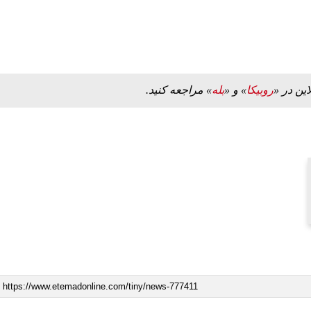
این در «
روبیکا
» و «
بله
» مراجعه کنید.