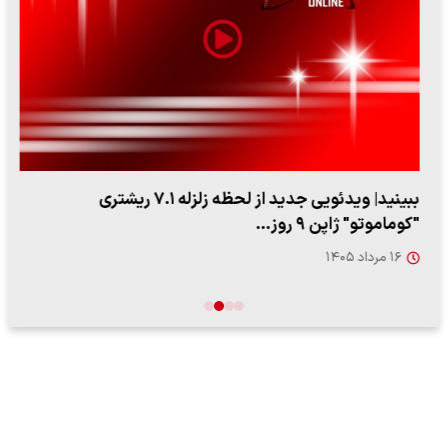
ببینید| ویدئویی جدید از لحظه زلزله ۷.۱ ریشتری
"کوماموتو" ژاپن ۹ روز…
۱۶ مرداد ۱۴۰۵