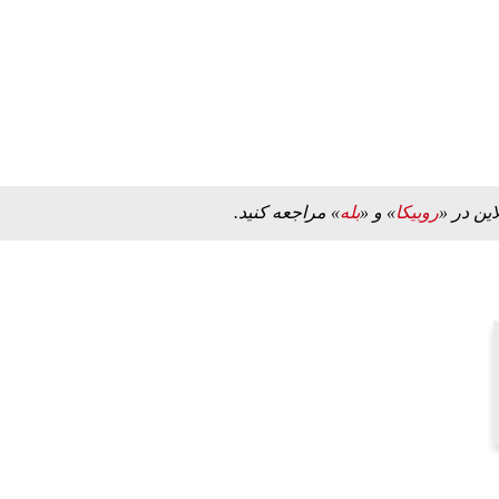
این در «
روبیکا
» و «
بله
» مراجعه کنید.