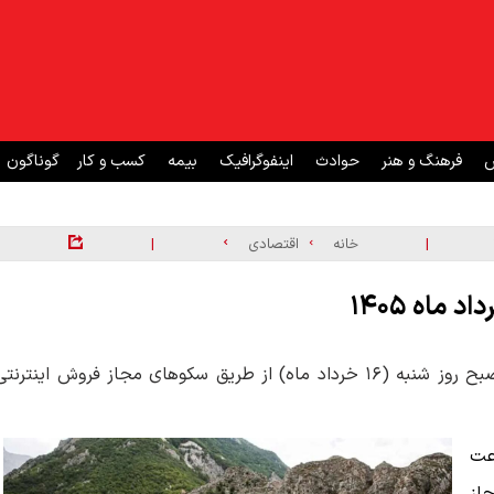
ش
فرهنگ و هنر
حوادث
اینفوگرافیک
بیمه
کسب و کار
گوناگون
|
|
خانه
اقتصادی
ماه ۱۴۰۵
پیش فروش بلیط قطار در همه محورها از ساعت ۸:۳۰ تا ۱۱ صبح روز شنبه (۱۶ خرداد ماه) از طریق سکوهای مجاز فروش اینترنت
عت