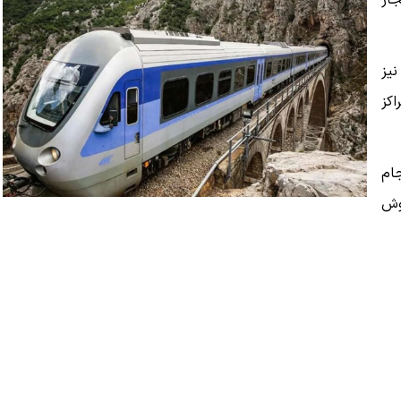
 مجاز
نیز
ق مراکز
 انجام
وش