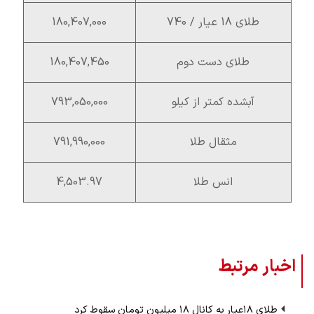
طلای 18 عیار / 740
180,407,000
طلای دست دوم
180,407,450
آبشده کمتر از کیلو
793,050,000
مثقال طلا
791,990,000
انس طلا
4,503.97
اخبار مرتبط
طلای ۱۸عیار به کانال ۱۸ میلیون تومان سقوط کرد