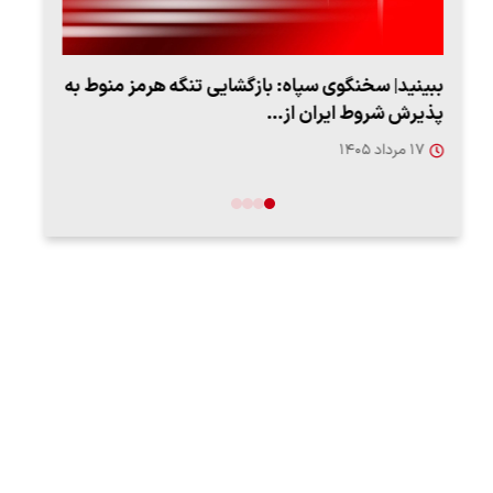
ببینید| سخنگوی سپاه: بازگشایی تنگه هرمز منوط به
پذیرش شروط ایران از…
"کوما
۱۷ مرداد ۱۴۰۵
۱۶ مردا