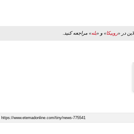
این در «
روبیکا
» و «
بله
» مراجعه کنید.