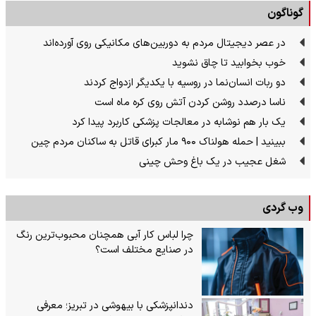
گوناگون
در عصر دیجیتال مردم به دوربین‌های مکانیکی روی آورده‌اند
خوب بخوابید تا چاق نشوید
دو ربات انسان‌نما در روسیه با یکدیگر ازدواج کردند
ناسا درصدد روشن کردن آتش روی کره ماه است
یک بار هم نوشابه در معالجات پزشکی کاربرد پیدا کرد
ببینید | حمله هولناک ۹۰۰ مار کبرای قاتل به ساکنان مردم چین
شغل عجیب در یک باغ وحش چینی
وب گردی
چرا لباس کار آبی همچنان محبوب‌ترین رنگ
در صنایع مختلف است؟
دندانپزشکی با بیهوشی در تبریز؛ معرفی