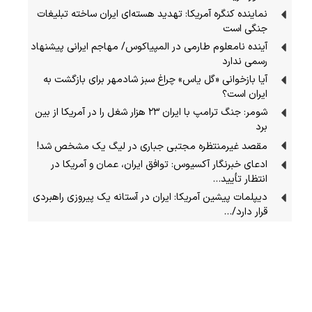
نماینده کنگره آمریکا: تهدید هسته‌ای ایران ساخته تبلیغات
جنگی است
آینده نامعلوم طارمی در المپیاکوس/ مهاجم ایرانی پیشنهاد
رسمی ندارد
آیا بازخوانی «گل یاس» چراغ سبز شادمهر برای بازگشت به
ایران است؟
شومر: جنگ ترامپ با ایران ۲۳ هزار شغل را در آمریکا از بین
برد
مقصد غیرمنتظره مجتبی جباری در لیگ یک مشخص شد!
ادعای خبرنگار آکسیوس: توافق ایران، عمان و آمریکا در
انتظار تأیید…
دیپلمات پیشین آمریکا: ایران در آستانه یک پیروزی راهبردی
قرار دارد/…