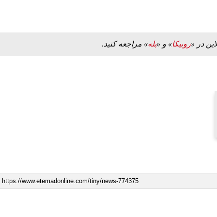
این در «
روبیکا
» و «
بله
» مراجعه کنید.
ببینید| ویدئویی جدید از لحظه زلزله ۷.۱ ریشتری
ببینید| روایت رئیس جمهور از لحظه حمله به بیت
رهبری
۱۴ مرداد ۱۴۰۵