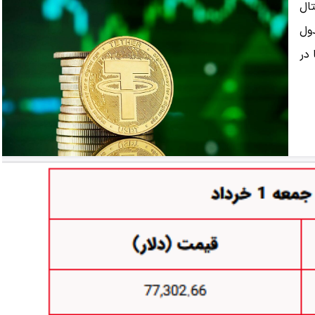
تال
ید در جدول
 در