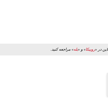
این در «
روبیکا
» و «
بله
» مراجعه کنید.